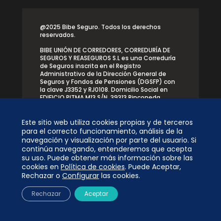
@2025 Bibe Seguro. Todos los derechos
reservados.
BIBE UNIÓN DE CORREDORES, CORREDURÍA DE
SEGUROS Y REASEGUROS S.L es una Correduría
de Seguros inscrita en el Registro
Administrativo de la Dirección General de
Seguros y Fondos de Pensiones (DGSFP) con
la clave J3352 y RJ0108. Domicilio Social en
EDIFICIO PITMA M13 S/N, 39313 Rinconeda,
Polanco (Cantabria)
Este sitio web utiliza cookies propias y de terceros
para el correcto funcionamiento, análisis de la
navegación y visualización por parte del usuario. Si
continúa navegando, entenderemos que acepta
su uso. Puede obtener más información sobre las
Desarrollado por
cookies en
Política de cookies
. Puede Aceptar,
Rechazar o
Configurar
las cookies.
Rechazar
Aceptar