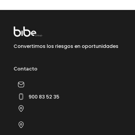
Convertimos los riesgos en oportunidades
Contacto
info@bibegroup.com
900 83 52 35
Avda. de la Vega 15,
28012, Madrid
Rinconeda M13,
39313, Polanco (Cantabria)