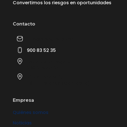
Convertimos los riesgos en oportunidades
Contacto
info@bibegroup.com
900 83 52 35
Avda. de la Vega 15,
28012, Madrid
Rinconeda M13,
39313, Polanco (Cantabria)
Empresa
Quiénes somos
Noticias