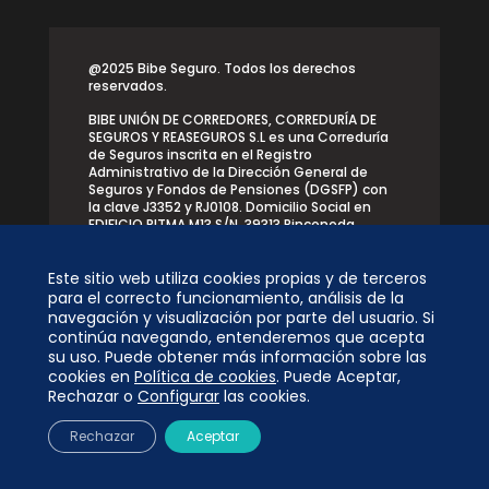
@2025 Bibe Seguro. Todos los derechos
reservados.
BIBE UNIÓN DE CORREDORES, CORREDURÍA DE
SEGUROS Y REASEGUROS S.L es una Correduría
de Seguros inscrita en el Registro
Administrativo de la Dirección General de
Seguros y Fondos de Pensiones (DGSFP) con
la clave J3352 y RJ0108. Domicilio Social en
EDIFICIO PITMA M13 S/N, 39313 Rinconeda,
Polanco (Cantabria)
Este sitio web utiliza cookies propias y de terceros
para el correcto funcionamiento, análisis de la
navegación y visualización por parte del usuario. Si
continúa navegando, entenderemos que acepta
su uso. Puede obtener más información sobre las
Desarrollado por
cookies en
Política de cookies
. Puede Aceptar,
Rechazar o
Configurar
las cookies.
Rechazar
Aceptar