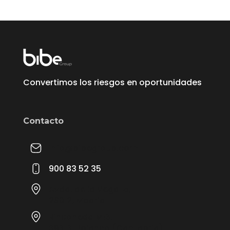
Convertimos los riesgos en oportunidades
Contacto
info@bibegroup.com
900 83 52 35
Avda. de la Vega 15,
28012, Madrid
Rinconeda M13,
39313, Polanco (Cantabria)