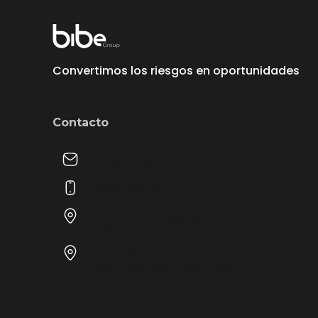
Convertimos los riesgos en oportunidades
Contacto
info@bibegroup.com
900 83 52 35
Avda. de la Vega 15,
28012, Madrid
Rinconeda M13,
39313, Polanco (Cantabria)