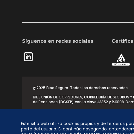
Síguenos en redes sociales
Certific
@2025 Bibe Seguro. Todos los derechos reservados.
BIBE UNIÓN DE CORREDORES, CORREDURÍA DE SEGUROS Y REA
de Pensiones (DGSFP) con la clave J3352 y RJ0108. Domi
Este sitio web utiliza cookies propias y de terceros pa
Desarrollado por
parte del usuario. Si continúa navegando, entendere