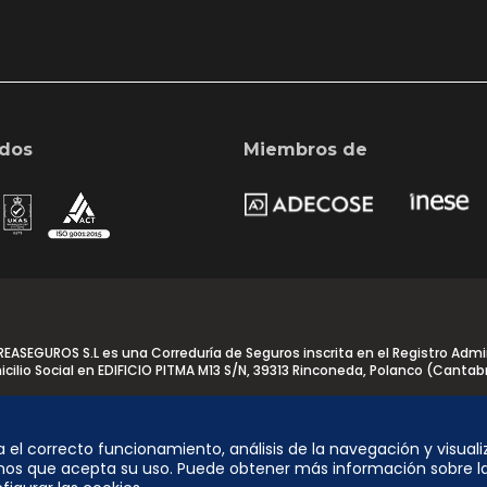
ados
Miembros de
SEGUROS S.L es una Correduría de Seguros inscrita en el Registro Admin
cilio Social en EDIFICIO PITMA M13 S/N, 39313 Rinconeda, Polanco (Cantab
ra el correcto funcionamiento, análisis de la navegación y visual
mos que acepta su uso. Puede obtener más información sobre l